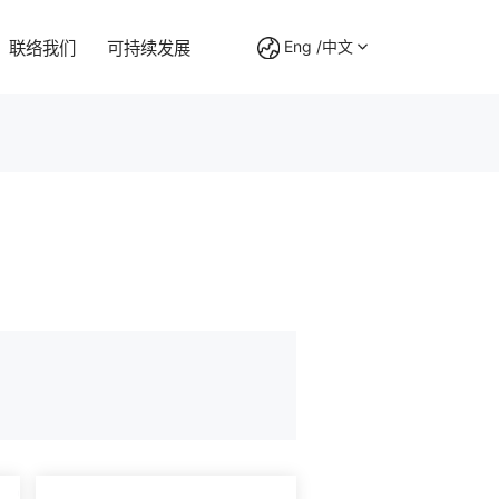
Eng /中文
联络我们
可持续发展
BO 系列
为客户创造价值，为员工提供平台，为社会做出贡献
智动未来，走进万千之家
拥有过百名技术研发人员，在塑胶齿轮生产领域积累了充
拥有过百名技术研发人员，在塑胶齿轮生产领域积累了充
力嘉实时了解行业动态
为确保产品的质量稳定性，我们采用高精度的检测仪器，
足的技术储备。
足的技术储备。
保证产品的质量，能做到全程的监控。