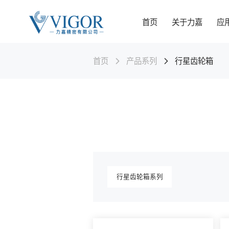
首页
关于力嘉
应
首页
产品系列
行星齿轮箱
关于力嘉
应用领域
科研/生产/检测
力嘉技术
产品系列
新闻资讯
可持续发展
世界语言
力嘉精密有限公司，成立于1982年。是一家专注于塑胶齿
力嘉精密產品廣泛應用於智能家居，汽車零部件，5G通訊設
力嘉精密有限公司自成立以来，一直将技术研发和人才培养
力嘉精密可以满足不同类型产品的开发制造需求。
力嘉精密有限公司自成立以來，实时关注行业动态，了解全
力嘉公司作为专业的精密五金塑胶制品制造商，深刻认识到
轮、塑胶部件、高精度金属及电动齿轮箱设计和制造的高新
備，醫療健康，工業，玩具，機器人等行業。
作为公司的发展目标。公司设立了技术研发部门，拥有经验
球行业走向。
可持续发展是企业长期成功与社会责任的基石。 我们致力于
技术企业。
丰富的技术研发团队。
将环境（Environmental）、社会（Social）和治理
查看更多
（Governance）（ESG）理念深度融入公司战略与日常运营
查看更多
追求经济效益、环境效益与社会效益的和谐统一。
查看更多
查看更多
中文-简体
中文-繁体
Engli
查看更多
查看更多
查看更多
行星齿轮箱系列