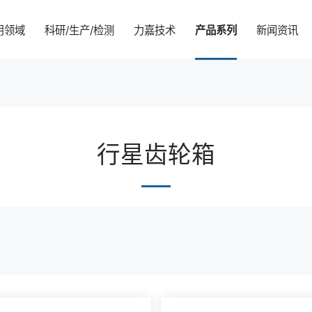
用领域
科研/生产/检测
力嘉技术
产品系列
新闻资讯
企业简介
智能家居
科研实力
力嘉技术学院
马达齿轮箱
企业动态
可持续发展
行星齿轮箱
品牌文化
汽车零部件
生产实力
MIM 技术介绍
行星齿轮箱
行业动态
环境
合作伙伴
5G设备
CNAS检测实验室
PEEK
伺服齿轮箱
社会
sh
员工风采
医疗健康
精密塑胶齿轮
治理
智能玩具
报告及公开文件
工业领域