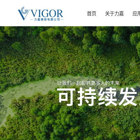
首页
关于力嘉
应
关于力嘉
应用领域
科研/生产/检测
力嘉技术
产品系列
新闻资讯
可持续发展
世界语言
力嘉精密有限公司，成立于1982年。是一家专注于塑胶齿
力嘉精密產品廣泛應用於智能家居，汽車零部件，5G通訊設
力嘉精密有限公司自成立以来，一直将技术研发和人才培养
力嘉精密可以满足不同类型产品的开发制造需求。
力嘉精密有限公司自成立以來，实时关注行业动态，了解全
力嘉公司作为专业的精密五金塑胶制品制造商，深刻认识到
轮、塑胶部件、高精度金属及电动齿轮箱设计和制造的高新
備，醫療健康，工業，玩具，機器人等行業。
作为公司的发展目标。公司设立了技术研发部门，拥有经验
球行业走向。
可持续发展是企业长期成功与社会责任的基石。 我们致力于
技术企业。
丰富的技术研发团队。
将环境（Environmental）、社会（Social）和治理
查看更多
（Governance）（ESG）理念深度融入公司战略与日常运营
查看更多
追求经济效益、环境效益与社会效益的和谐统一。
查看更多
查看更多
中文-简体
中文-繁体
Engli
查看更多
查看更多
查看更多