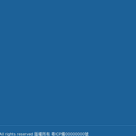
/生产/检测
产品系列
新闻资讯
实力
马达齿轮箱
企业动态
实力
行星齿轮箱
行业动态
伺服齿轮箱
精密塑胶齿轮
F
td. All rights reserved 版權所有 粵ICP備00000000號