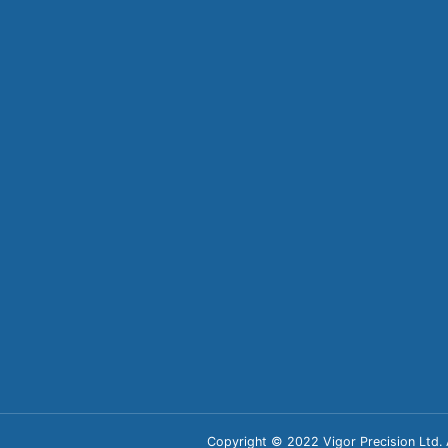
关于力嘉
应用领域
科研
企业简介
智能家居
科研
品牌文化
汽车零部件
生产
合作伙伴
5G设备
员工风采
医疗健康
智能玩具
工业领域
Copyright © 2022 Vigor Precision L