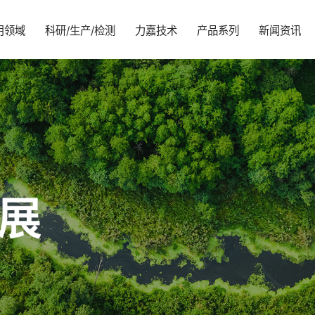
用领域
科研/生产/检测
力嘉技术
产品系列
新闻资讯
企业简介
智能家居
科研实力
力嘉技术学院
马达齿轮箱
企业动态
可持续发展
品牌文化
汽车零部件
生产实力
MIM 技术介绍
行星齿轮箱
行业动态
环境
合作伙伴
5G设备
CNAS检测实验室
PEEK
伺服齿轮箱
社会
sh
员工风采
医疗健康
精密塑胶齿轮
治理
智能玩具
报告及公开文件
工业领域