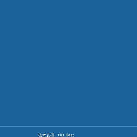
咨询留言
联络我们，将及时为您解答疑问
取得联络
ollow Us
扫一扫关注公众
号了解更多力嘉
精密
技术支持：OD-Best