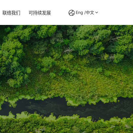
Eng /中文
联络我们
可持续发展
BO 系列
为客户创造价值，为员工提供平台，为社会做出贡献
智动未来，走进万千之家
拥有过百名技术研发人员，在塑胶齿轮生产领域积累了充
拥有过百名技术研发人员，在塑胶齿轮生产领域积累了充
力嘉实时了解行业动态
为确保产品的质量稳定性，我们采用高精度的检测仪器，
足的技术储备。
足的技术储备。
保证产品的质量，能做到全程的监控。